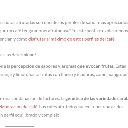
 las notas afrutadas son uno de los perfiles de sabor más apreciado
que un café tenga «notas afrutadas»? En este post, te explicaremos
otencian y cómo
disfrutar al máximo de estos perfiles del café
.
res las determinan?
s a la
percepción de sabores y aromas que evocan frutas
. Estas
aranja y limón, hasta frutas con hueso y maduras, como mango, pi
de una combinación de factores: la
genética de las variedades ará
laboración del café
. Los cafés afrutados suelen tener una acidez
un perfil equilibrado y complejo.