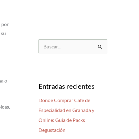
s por
 su
B
u
s
c
ña o
a
Entradas recientes
r
Dónde Comprar Café de
p
bicas
,
Especialidad en Granada y
o
Online: Guía de Packs
r
Degustación
: