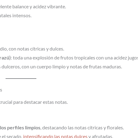
elente balance y acidez vibrante.
utales intensos.
io, con notas cítricas y dulces.
razú)
: toda una explosión de frutos tropicales con una acidez jugo
s dulceros, con un cuerpo limpio y notas de frutas maduras.
as
crucial para destacar estas notas.
los perfiles limpios
, destacando las notas cítricas y florales.
e el secado,
intensificando las notas dulces
y afrutadas.