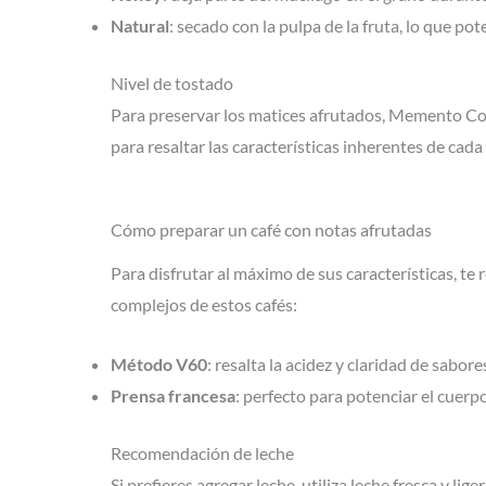
Natural
: secado con la pulpa de la fruta, lo que po
Nivel de tostado
Para preservar los matices afrutados, Memento Cof
para resaltar las características inherentes de cada
Cómo preparar un café con notas afrutadas
Para disfrutar al máximo de sus características, t
complejos de estos cafés:
Método V60
: resalta la acidez y claridad de sabore
Prensa francesa
: perfecto para potenciar el cuerp
Recomendación de leche
Si prefieres agregar leche, utiliza leche fresca y l