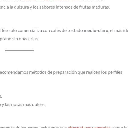
tencia la dulzura y los sabores intensos de frutas maduras.
fee solo comercializa con cafés de tostado
medio-claro
, el más i
 grano sin opacarlas.
e recomendamos métodos de preparación que realcen los perfiles
s.
o y las notas más dulces.
igeramente dulce, como leche entera o
alternativas vegetales
, como l