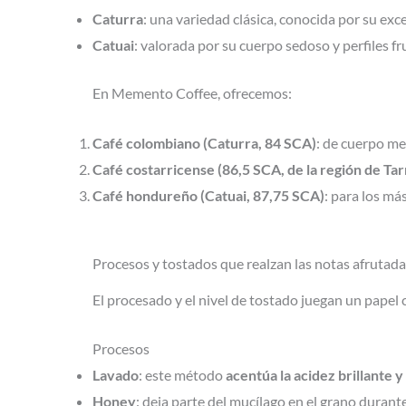
Caturra
: una variedad clásica, conocida por su exc
Catuai
: valorada por su cuerpo sedoso y perfiles fr
En Memento Coffee, ofrecemos:
Café colombiano (Caturra, 84 SCA)
: de cuerpo med
Café costarricense (86,5 SCA, de la región de Tar
Café hondureño (Catuai, 87,75 SCA)
: para los má
Procesos y tostados que realzan las notas afrutad
El procesado y el nivel de tostado juegan un papel 
Procesos
Lavado
: este método
acentúa la acidez brillante y 
Honey
: deja parte del mucílago en el grano durant