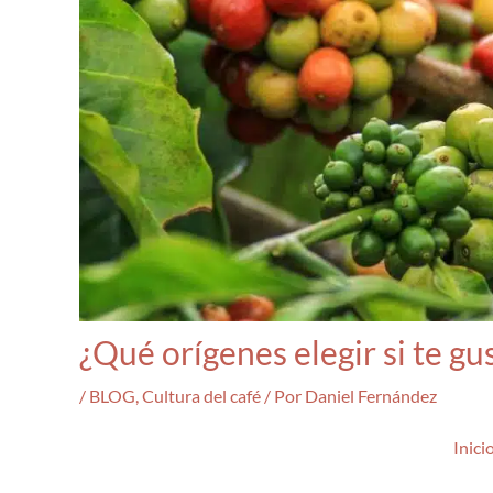
¿Qué orígenes elegir si te gu
/
BLOG
,
Cultura del café
/ Por
Daniel Fernández
Inici