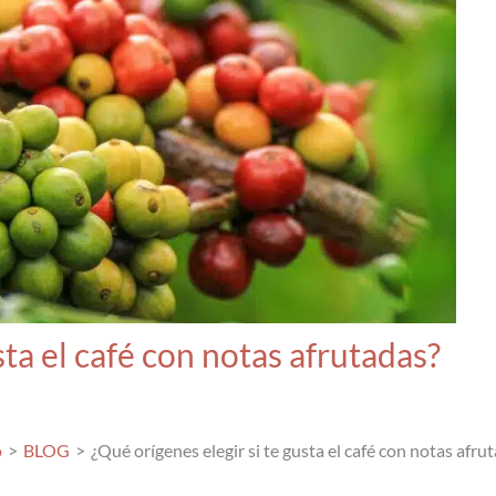
sta el café con notas afrutadas?
o
BLOG
¿Qué orígenes elegir si te gusta el café con notas afru