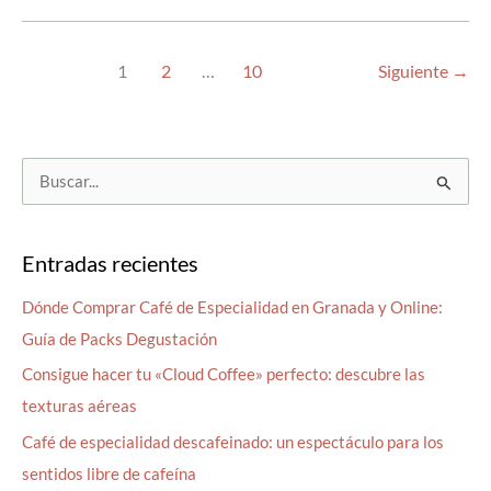
CAFÉ
DE
ESPECIALIDAD
EN
LOS
1
2
…
10
Siguiente
→
BARES
TRADICIONALES:
UNA
NUEVA
FORMA
DE
B
DISFRUTAR
TU
u
CAFÉ
DIARIO
s
Entradas recientes
c
a
Dónde Comprar Café de Especialidad en Granada y Online:
r
Guía de Packs Degustación
p
Consigue hacer tu «Cloud Coffee» perfecto: descubre las
o
texturas aéreas
r
Café de especialidad descafeinado: un espectáculo para los
:
sentidos libre de cafeína