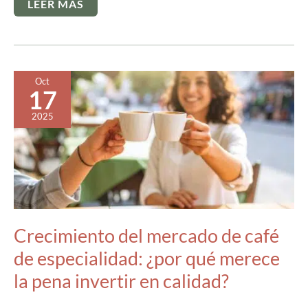
CÓMO
LEER MÁS
ESTÁ
AFECTADO
LA
INTELIGENCIA
ARTIFICIAL
A
LA
Oct
PRODUCCIÓN
17
Y
CONSUMO
DE
2025
CAFÉ
DE
ESPECIALIDAD
Crecimiento del mercado de café
de especialidad: ¿por qué merece
la pena invertir en calidad?