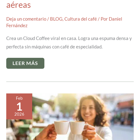
aéreas
Deja un comentario
/
BLOG
,
Cultura del café
/ Por
Daniel
Fernández
Crea un Cloud Coffee viral en casa. Logra una espuma densa y
perfecta sin máquinas con café de especialidad.
CONSIGUE
LEER MÁS
HACER
TU
«CLOUD
COFFEE»
PERFECTO:
DESCUBRE
LAS
Feb
TEXTURAS
1
AÉREAS
2026