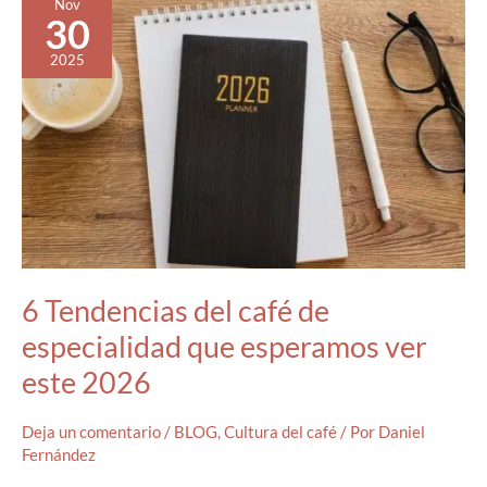
Nov
30
2025
6 Tendencias del café de
especialidad que esperamos ver
este 2026
Deja un comentario
/
BLOG
,
Cultura del café
/ Por
Daniel
Fernández