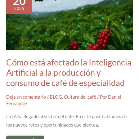
20
2025
Cómo está afectado la Inteligencia
Artificial a la producción y
consumo de café de especialidad
Deja un comentario
/
BLOG
,
Cultura del café
/ Por
Daniel
Fernández
La IA ha llegado al sector del café. En este post hablamos de
los nuevos retos y oportunidades que plantea.