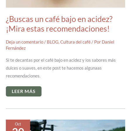
¿Buscas un café bajo en acidez?
¡Mira estas recomendaciones!
Deja un comentario
/
BLOG
,
Cultura del café
/ Por
Daniel
Fernández
Si te decantas por el café bajo en acidez y los sabores más
dulces o suaves, en este post te hacemos algunaas
recomendaciones.
¿BUSCAS
LEER MÁS
UN
CAFÉ
BAJO
EN
ACIDEZ?
¡MIRA
ESTAS
Oct
RECOMENDACIONES!