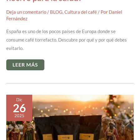
Deja un comentario
/
BLOG
,
Cultura del café
/ Por
Daniel
Fernández
España es uno de los pocos países de Europa donde se
consume café torrefacto. Descubre por qué y por qué debes
evitarlo.
¿POR
LEER MÁS
QUÉ
EL
CAFÉ
TORREFACTO
ES
TAN
CONSUMIDO
Dic
EN
26
ESPAÑA
SIENDO
NOCIVO
2025
PARA
LA
SALUD?