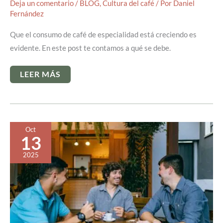
Deja un comentario
/
BLOG
,
Cultura del café
/ Por
Daniel
Fernández
Que el consumo de café de especialidad está creciendo es
evidente. En este post te contamos a qué se debe.
CRECIMIENTO
LEER MÁS
DEL
MERCADO
DE
CAFÉ
DE
ESPECIALIDAD:
¿POR
Oct
QUÉ
13
MERECE
LA
PENA
2025
INVERTIR
EN
CALIDAD?