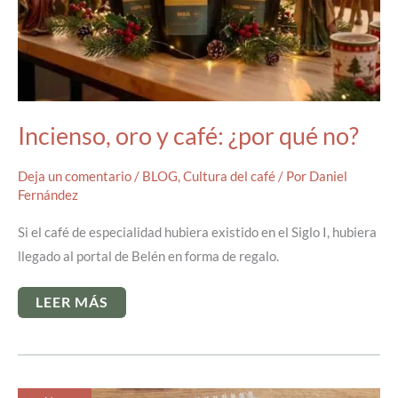
Incienso, oro y café: ¿por qué no?
Deja un comentario
/
BLOG
,
Cultura del café
/ Por
Daniel
Fernández
Si el café de especialidad hubiera existido en el Siglo I, hubiera
llegado al portal de Belén en forma de regalo.
INCIENSO,
LEER MÁS
ORO
Y
CAFÉ:
¿POR
QUÉ
NO?