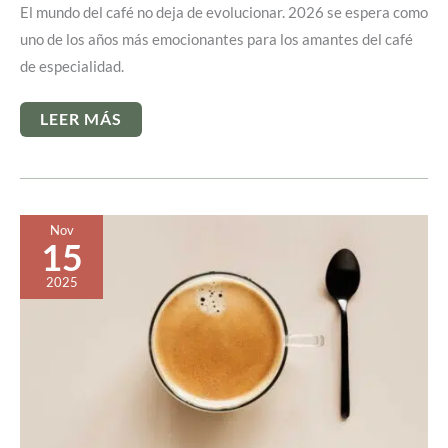
El mundo del café no deja de evolucionar. 2026 se espera como
uno de los años más emocionantes para los amantes del café
de especialidad.
6
LEER MÁS
TENDENCIAS
DEL
CAFÉ
DE
ESPECIALIDAD
QUE
ESPERAMOS
Nov
VER
15
ESTE
2026
2025