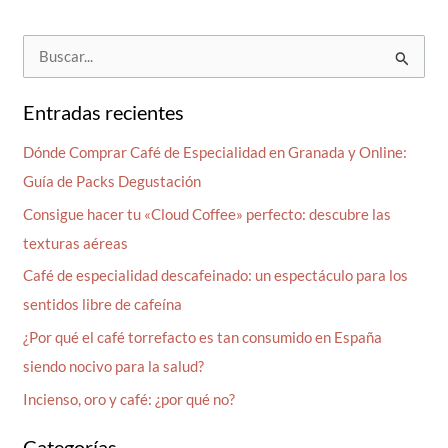
B
u
s
Entradas recientes
c
Dónde Comprar Café de Especialidad en Granada y Online:
a
Guía de Packs Degustación
r
Consigue hacer tu «Cloud Coffee» perfecto: descubre las
p
texturas aéreas
o
Café de especialidad descafeinado: un espectáculo para los
r
sentidos libre de cafeína
:
¿Por qué el café torrefacto es tan consumido en España
siendo nocivo para la salud?
Incienso, oro y café: ¿por qué no?
Categorías